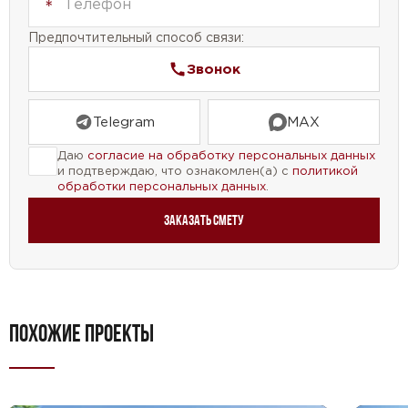
Проект дома №72-36 — это идеальное решение
Предпочтительный способ связи:
для тех, кто ищет просторный и функциональный
дом с мансардой, гаражом и террасой. Этот
Звонок
проект подойдет для семей любого размера и
станет отличным местом для комфортной жизни.
Telegram
MAX
Даю
согласие на обработку персональных данных
и подтверждаю, что ознакомлен(а) с
политикой
обработки персональных данных
.
Заказать смету
ПОХОЖИЕ ПРОЕКТЫ