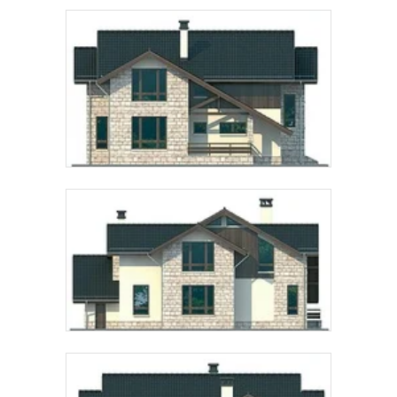
Предпочтительный способ связи:
Звонок
Telegram
MAX
Даю
согласие на обработку персональных данных
и
подтверждаю, что ознакомлен(а) с
политикой
обработки персональных данных
.
Рассчитать стоимость