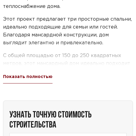
теплоснабжение дома.
Этот проект предлагает три просторные спальни,
идеально подходящие для семьи или гостей.
Благодаря мансардной конструкции, дом
выглядит элегантно и привлекательно.
С общей площадью от 150 до 250 квадратных
метров, этот мансардный дом идеально подходит
для больших участков. Он сочетает в себе
Показать полностью
функциональность и эстетику, создавая
прекрасное место для жизни.
Проект дома №73-03 — это идеальный выбор для
тех, кто ищет уютное и просторное жилье. Он
УЗНАТЬ ТОЧНУЮ СТОИМОСТЬ
сочетает в себе все необходимые характеристики
СТРОИТЕЛЬСТВА
для комфортного проживания и отличается своей
уникальностью.