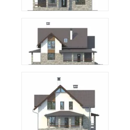
Предпочтительный способ связи:
Звонок
Telegram
MAX
Даю
согласие на обработку персональных данных
и
подтверждаю, что ознакомлен(а) с
политикой
обработки персональных данных
.
Рассчитать стоимость