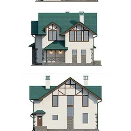
Предпочтительный способ связи:
Звонок
Telegram
MAX
Даю
согласие на обработку персональных данных
и
подтверждаю, что ознакомлен(а) с
политикой
обработки персональных данных
.
Рассчитать стоимость