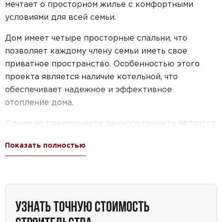
мечтает о просторном жилье с комфортными
условиями для всей семьи.
Дом имеет четыре просторные спальни, что
позволяет каждому члену семьи иметь свое
приватное пространство. Особенностью этого
проекта является наличие котельной, что
обеспечивает надежное и эффективное
отопление дома.
Одним из преимуществ данного проекта является
его компактность — он входит в категорию
Показать полностью
небольших мансардных домов, при этом обладая
площадью, достаточной для комфортного
проживания.
Дом имеет размеры 11 на 10 метров, что позволяет
УЗНАТЬ ТОЧНУЮ СТОИМОСТЬ
разместить все необходимые помещения без
потери функциональности.