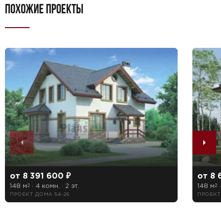
ПОХОЖИЕ ПРОЕКТЫ
от 8 391 600 ₽
от 8 
148 м
· 4 комн. · 2 эт.
148 м
·
2
2
ПРОЕКТ ДОМА 54-26
ПРОЕКТ