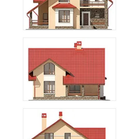
Предпочтительный способ связи:
Звонок
Telegram
MAX
Даю
согласие на обработку персональных данных
и
подтверждаю, что ознакомлен(а) с
политикой
обработки персональных данных
.
Рассчитать стоимость