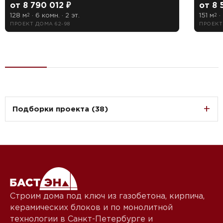
от 8 790 012 ₽
от 8 
128 м
· 6 комн. · 2 эт.
151 м
· 
2
2
ПРОЕКТ ДОМА 62-98
ПРОЕКТ
Подборки проекта (38)
Строим дома под ключ из газобетона, кирпича,
керамических блоков и по монолитной
технологии в Санкт-Петербурге и