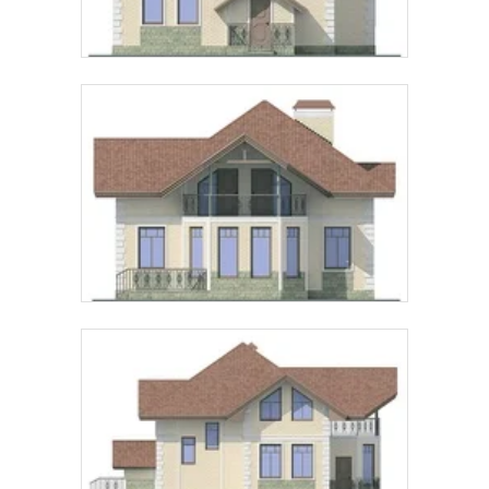
Предпочтительный способ связи:
Звонок
Telegram
MAX
Даю
согласие на обработку персональных данных
и
подтверждаю, что ознакомлен(а) с
политикой
обработки персональных данных
.
Рассчитать стоимость