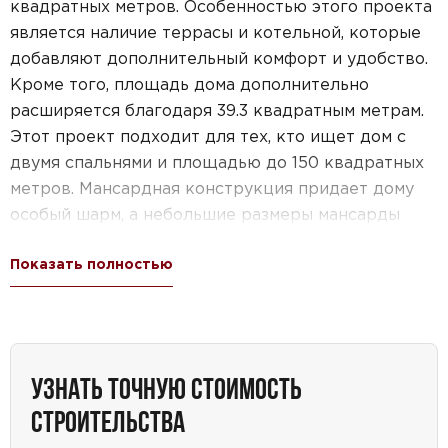
квадратных метров. Особенностью этого проекта
является наличие террасы и котельной, которые
добавляют дополнительный комфорт и удобство.
Кроме того, площадь дома дополнительно
расширяется благодаря 39.3 квадратным метрам.
Этот проект подходит для тех, кто ищет дом с
двумя спальнями и площадью до 150 квадратных
метров. Мансардная конструкция придает дому
особый шарм, а небольшие размеры мансарды
делают его еще более привлекательным.
Показать полностью
Дополнительным преимуществом этого проекта
является наличие террасы, где можно
наслаждаться свежим воздухом и приятной
атмосферой. Все эти особенности делают этот
проект идеальным выбором для тех, кто ищет
УЗНАТЬ ТОЧНУЮ СТОИМОСТЬ
небольшой, но уютный и функциональный дом.
СТРОИТЕЛЬСТВА