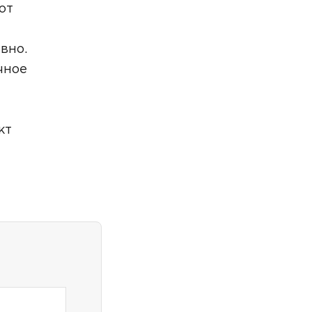
от
вно.
чное
знакомлен(а)
кт