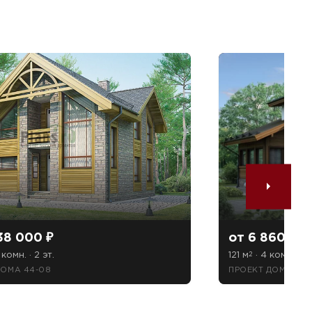
38 000 ₽
от 6 860 700
 комн. · 2 эт.
121 м
· 4 комн. · 2 
2
ДОМА 44-08
ПРОЕКТ ДОМА 54-