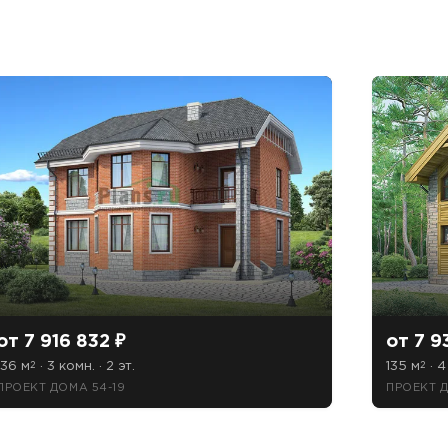
от 7 916 832 ₽
от 7 9
136 м
· 3 комн. · 2 эт.
135 м
· 4
2
2
ПРОЕКТ ДОМА 54-19
ПРОЕКТ 