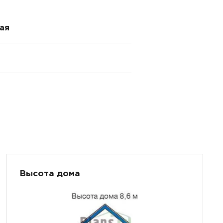
ая
Высота дома