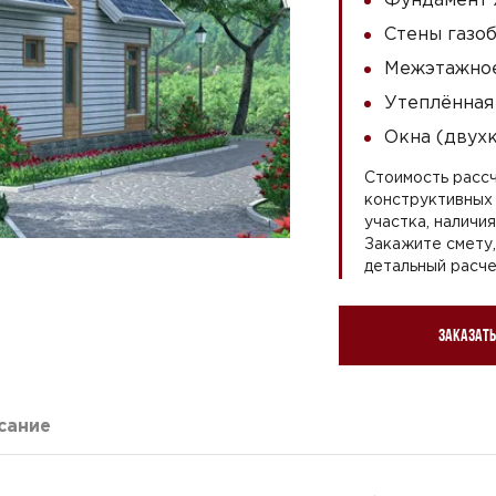
Стены газоб
Межэтажное
Утеплённая
Окна (двух
Стоимость рассч
конструктивных 
участка, наличи
Закажите смету
детальный расче
Заказать
сание