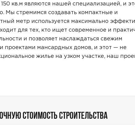
Звонок
150 кв.м являются нашей специализацией, и эт
о. Мы стремимся создавать компактные и
Telegram
MAX
тный метр используется максимально эффекти
ходит для тех, кто ищет современное и практи
ласие на обработку персональных данных
и подтверждаю, что о
кой обработки персональных данных
.
льности и позволяет наслаждаться свежим
и проектами мансардных домов, и этот — не
Рассчитать стоимость
циональное жилье на узком участке, наш прое
ТОЧНУЮ СТОИМОСТЬ СТРОИТЕЛЬСТВА