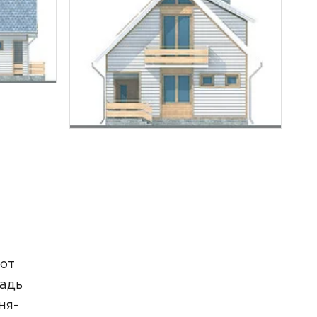
тот
щадь
ня-