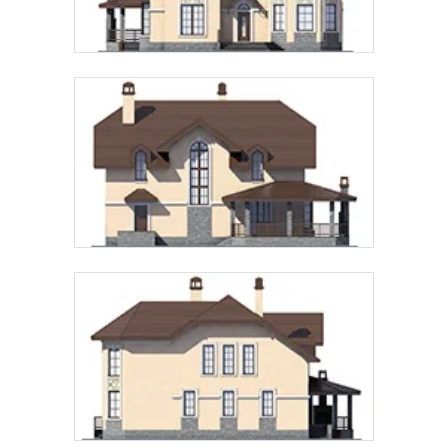
Предпочтительный способ связи:
Звонок
Telegram
MAX
Даю
согласие на обработку персональных данных
и
подтверждаю, что ознакомлен(а) с
политикой
обработки персональных данных
.
Рассчитать стоимость