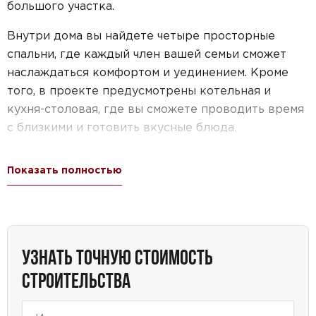
большого участка.
Внутри дома вы найдете четыре просторные
спальни, где каждый член вашей семьи сможет
наслаждаться комфортом и уединением. Кроме
того, в проекте предусмотрены котельная и
кухня-столовая, где вы сможете проводить время
с близкими и готовить вкусные блюда.
Особенностью этого дома является наличие
Показать полностью
террасы и крыльца площадью 35,2 квадратных
метра. Здесь вы сможете насладиться свежим
воздухом и прекрасным видом, провести время с
друзьями и близкими, а также создать уютную
зону для отдыха и барбекю.
УЗНАТЬ ТОЧНУЮ СТОИМОСТЬ
СТРОИТЕЛЬСТВА
Проект дома №42-15 — это идеальное решение
для тех, кто ценит комфорт, простор и
функциональность. Он подходит как для