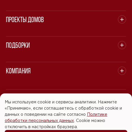
Проекты домов
Подборки
Компания
© 2008 - 2026 ООО "БАСТЭН". Все права защищены.
Мы используем cookie и сервисы аналитики. Нажмите
«Принимаю», если соглашаетесь с обработкой cookie и
Политика обработки персональных данных
данных о поведении на сайте согласно
Политике
обработки персональных данных
. Cookie можно
Согласие на обработку персональных данных
отключить в настройках браузера.