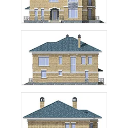
Предпочтительный способ связи:
Звонок
Telegram
MAX
Даю
согласие на обработку персональных данных
и
подтверждаю, что ознакомлен(а) с
политикой
обработки персональных данных
.
Рассчитать стоимость