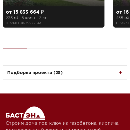
от 15 833 664 ₽
от 16
233 м
· 6 комн. · 2 эт.
235 м
2
2
ПРОЕКТ ДОМА 67-42
ПРОЕКТ
Подборки проекта (25)
Строим дома под ключ из газобетона, кирпича,
керамических блоков и по монолитной