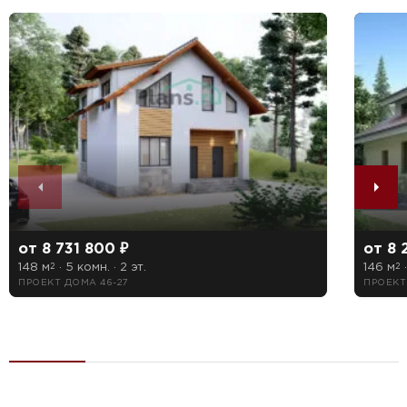
от 8 731 800 ₽
от 8 
148 м
· 5 комн. · 2 эт.
146 м
·
2
2
ПРОЕКТ ДОМА 46-27
ПРОЕКТ