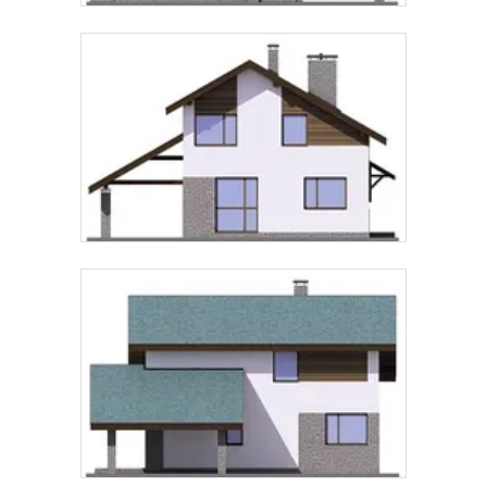
Предпочтительный способ связи:
Звонок
Telegram
MAX
Даю
согласие на обработку персональных данных
и
подтверждаю, что ознакомлен(а) с
политикой
обработки персональных данных
.
Рассчитать стоимость