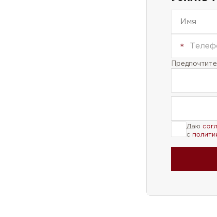
Предпочтител
Даю
сог
с
полити