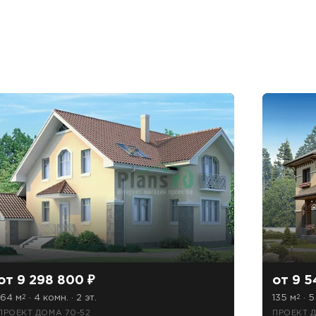
от 9 298 800 ₽
от 9 5
164 м
· 4 комн. · 2 эт.
135 м
· 5
2
2
ПРОЕКТ ДОМА 70-52
ПРОЕКТ Д