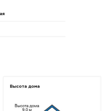
ая
Высота дома