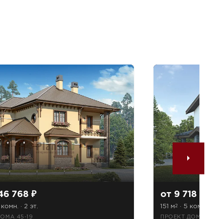
46 768 ₽
от 9 718 800
 комн. · 2 эт.
151 м
· 5 комн. · 2 
2
ОМА 45-19
ПРОЕКТ ДОМА 56-1