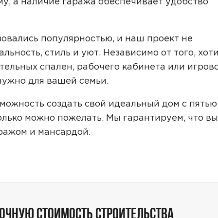
у, а наличие гаража обеспечивает удобство
Звонок
Telegram
MAX
овались популярностью, и наш проект не
ласие на обработку персональных данных
и подтверждаю, что о
льность, стиль и уют. Независимо от того, хот
кой обработки персональных данных
.
тельных спален, рабочего кабинета или игров
 нужно для вашей семьи.
Рассчитать стоимость
зможность создать свой идеальный дом с пятью
олько можно пожелать. Мы гарантируем, что вы
ражом и мансардой.
ТОЧНУЮ СТОИМОСТЬ СТРОИТЕЛЬСТВА