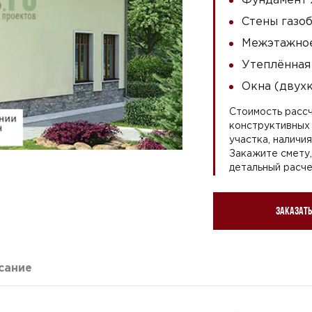
Стены газоб
Межэтажное
Утеплённая
Окна (двух
Стоимость рассч
конструктивных 
участка, наличи
Закажите смету
детальный расче
Заказать
сание