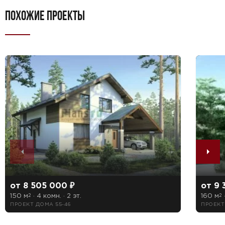
ПОХОЖИЕ ПРОЕКТЫ
от 8 505 000 ₽
от 9 
150 м
· 4 комн. · 2 эт.
160 м
·
2
2
ПРОЕКТ ДОМА 55-46
ПРОЕКТ