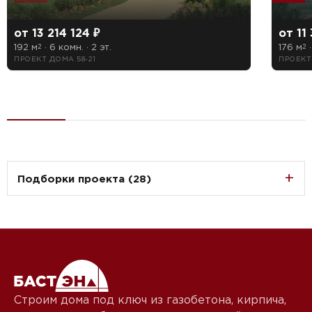
от 13 214 124 ₽
от 11
192 м
· 6 комн. · 2 эт.
176 м
·
2
2
ПРОЕКТ ДОМА 58-21
ПРОЕКТ
Подборки проекта (28)
Строим дома под ключ из газобетона, кирпича,