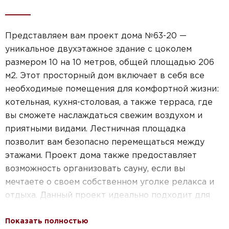
Представляем вам проект дома №63-20 —
уникальное двухэтажное здание с цоколем
размером 10 на 10 метров, общей площадью 206
м2. Этот просторный дом включает в себя все
необходимые помещения для комфортной жизни:
котельная, кухня-столовая, а также терраса, где
вы сможете наслаждаться свежим воздухом и
приятными видами. Лестничная площадка
позволит вам безопасно перемещаться между
этажами. Проект дома также предоставляет
возможность организовать сауну, если вы
мечтаете о своем собственном уголке релакса и
отдыха. Данный проект идеально подходит для
больших семей, так как в нем предусмотрено семь
Показать полностью
спален, а также гардеробные для удобного