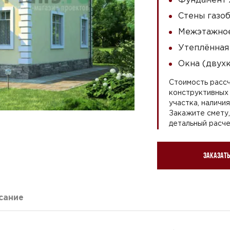
Стены газоб
Межэтажное
Утеплённая
Окна (двух
Стоимость рассч
конструктивных 
участка, наличи
Закажите смету
детальный расче
Заказать
сание