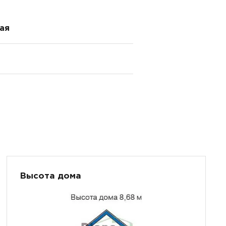
ая
Высота дома