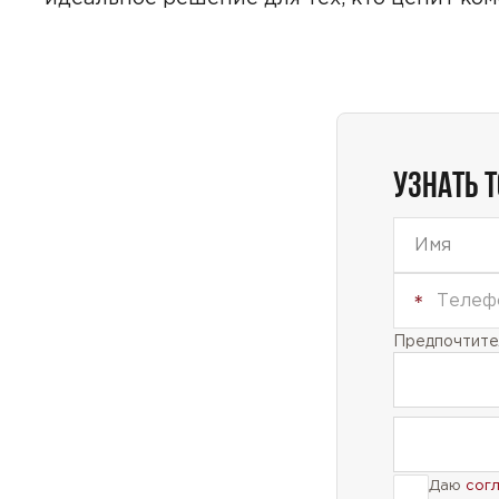
УЗНАТЬ 
Предпочтител
Даю
сог