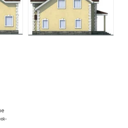
ые
ня-