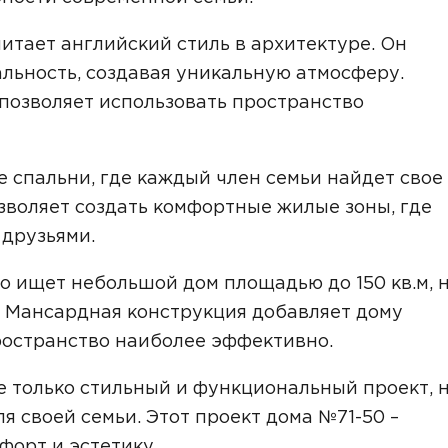
Звонок
читает английский стиль в архитектуре. Он
Telegram
MAX
альность, создавая уникальную атмосферу.
ласие на обработку персональных данных
и подтверждаю, что о
позволяет использовать пространство
кой обработки персональных данных
.
Рассчитать стоимость
 спальни, где каждый член семьи найдет свое
зволяет создать комфортные жилые зоны, где
 друзьями.
то ищет небольшой дом площадью до 150 кв.м, 
а. Мансардная конструкция добавляет дому
ространство наиболее эффективно.
 только стильный и функциональный проект, н
я своей семьи. Этот проект дома №71-50 –
форт и эстетику.