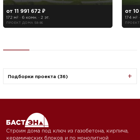
от 11 991 672 ₽
от 10
172 м
· 6 комн. · 2 эт.
174 м
·
2
2
ПРОЕКТ ДОМА 58-86
ПРОЕКТ
Подборки проекта (36)
Строим дома под ключ из газобетона, кирпича,
керамических блоков и по монолитной