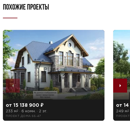
ПОХОЖИЕ ПРОЕКТЫ
от 15 138 900 ₽
от 14
233 м
· 6 комн. · 2 эт.
249 м
2
2
ПРОЕКТ ДОМА 66-47
ПРОЕКТ